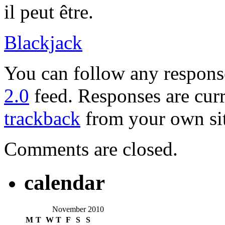
il peut être.
Blackjack
You can follow any response
2.0
feed. Responses are curr
trackback
from your own sit
Comments are closed.
calendar
November 2010
M
T
W
T
F
S
S