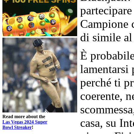
partecipare
Campione c
di simile a
È probabile
lamentarsi p
perché ti p
coerente, n
scommessa, 
Read more about the
casa, su Int
Las Vegas 2024 Super
Bowl Streaker
!