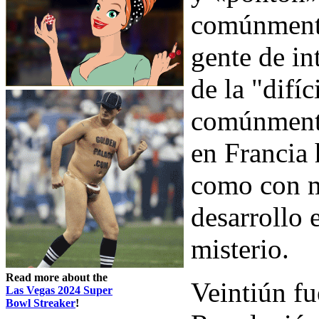
comúnmente
gente de in
de la "difí
comúnmente
en Francia 
como con m
desarrollo 
misterio.
Read more about the
Veintiún fu
Las Vegas 2024 Super
Bowl Streaker
!