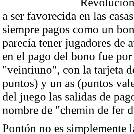
Revolución 
a ser favorecida en las casa
siempre pagos como un bono
parecía tener jugadores de 
en el pago del bono fue por
"veintiuno", con la tarjeta 
puntos) y un as (puntos vale
del juego las salidas de pag
nombre de "chemin de fer d
Pontón no es simplemente la