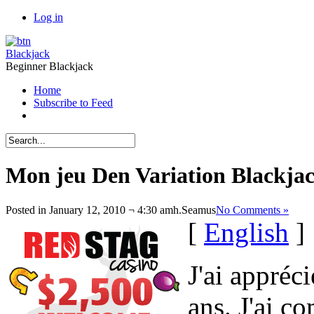
Log in
Blackjack
Beginner Blackjack
Home
Subscribe to Feed
Mon jeu Den Variation Blackja
Posted in January 12, 2010 ¬ 4:30 amh.
Seamus
No Comments »
[
English
]
J'ai appréc
ans. J'ai c