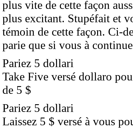
plus vite de cette façon auss
plus excitant. Stupéfait et 
témoin de cette façon. Ci-d
parie que si vous à continue
Pariez 5 dollari
Take Five versé dollaro pour
de 5 $
Pariez 5 dollari
Laissez 5 $ versé à vous po