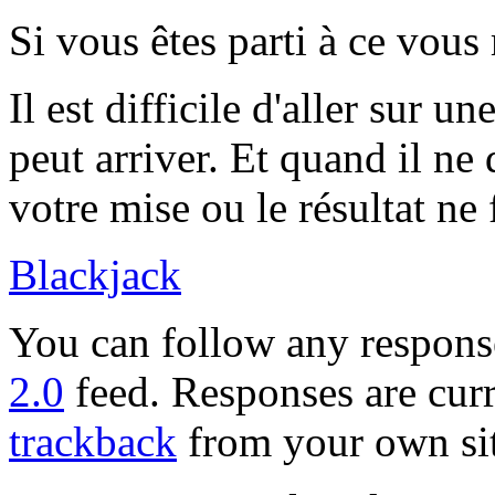
Si vous êtes parti à ce vou
Il est difficile d'aller sur u
peut arriver. Et quand il ne 
votre mise ou le résultat ne
Blackjack
You can follow any response
2.0
feed. Responses are curr
trackback
from your own sit