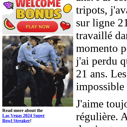
tripots, j'a
sur ligne 21
travaillé d
momento pe
j'ai perdu
21 ans. Les
impossible 
J'aime toujo
Read more about the
régulière. A
Las Vegas 2024 Super
Bowl Streaker
!