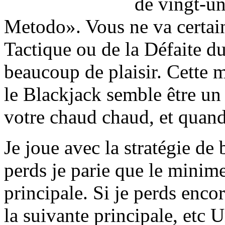
de vingt-un
Metodo». Vous ne va certain
Tactique ou de la Défaite 
beaucoup de plaisir. Cette m
le Blackjack semble être un
votre chaud chaud, et quan
Je joue avec la stratégie de
perds je parie que le minime
principale. Si je perds encor
la suivante principale, etc U