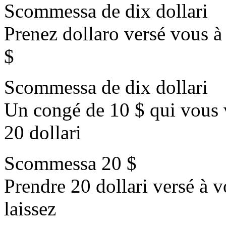
Scommessa de dix dollari
Prenez dollaro versé vous à d
$
Scommessa de dix dollari
Un congé de 10 $ qui vous v
20 dollari
Scommessa 20 $
Prendre 20 dollari versé à vo
laissez