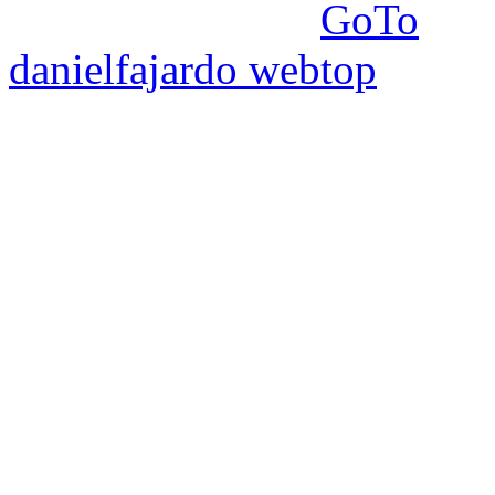
danielfajardo web